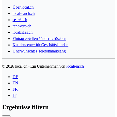
Über local.ch
localsearch.ch
search.ch
renovero.ch
localcities.ch
Eintrag erstellen / ändern / löschen
Kundencenter für Geschäftskunden
Unerwünschtes Telefonmarketing
© 2026 local.ch - Ein Unternehmen von
localsearch
DE
EN
FR
IT
Ergebnisse filtern