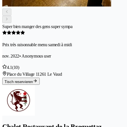
Super bien manger des gens super sympa
Prix très raisonnable menu samedi à midi
nov. 2022
• Anonymous user
4.1
(10)
Place du Village 1
1261 Le Vaud
Tisch reservieren
Chalet Restaurant de la Breguettaz