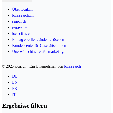
Über local.ch
localsearch.ch
search.ch
renovero.ch
localcities.ch
Eintrag erstellen / ändern / löschen
Kundencenter für Geschäftskunden
Unerwünschtes Telefonmarketing
© 2026 local.ch - Ein Unternehmen von
localsearch
DE
EN
FR
IT
Ergebnisse filtern