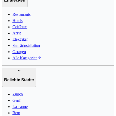
Entdecken
Restaurants
Hotels
Coiffeure
Ärzte
Elektriker
Sanitärinstallation
Garagen
Alle Kategorien
Beliebte Städte
Zürich
Genf
Lausanne
Bern