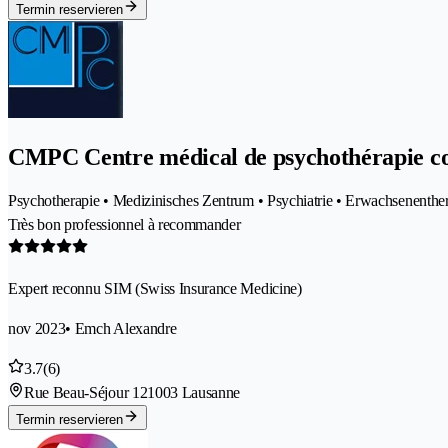
Termin reservieren
CMPC Centre médical de psychothérapie co
Psychotherapie • Medizinisches Zentrum • Psychiatrie • Erwachsenenthera
Très bon professionnel à recommander
Expert reconnu SIM (Swiss Insurance Medicine)
nov 2023
• Emch Alexandre
3.7
(6)
Rue Beau-Séjour 12
1003 Lausanne
Termin reservieren