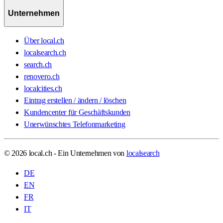
Unternehmen
Über local.ch
localsearch.ch
search.ch
renovero.ch
localcities.ch
Eintrag erstellen / ändern / löschen
Kundencenter für Geschäftskunden
Unerwünschtes Telefonmarketing
© 2026 local.ch - Ein Unternehmen von
localsearch
DE
EN
FR
IT