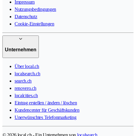
Impressum
Nutzungsbedingungen
Datenschutz
Cookie-Einstellungen
Unternehmen
Über local.ch
localsearch.ch
search.ch
renovero.ch
localcities.ch
Eintrag erstellen / ändern / löschen
Kundencenter für Geschäftskunden
Unerwünschtes Telefonmarketing
© 2026 local.ch - Ein Unternehmen von
localsearch