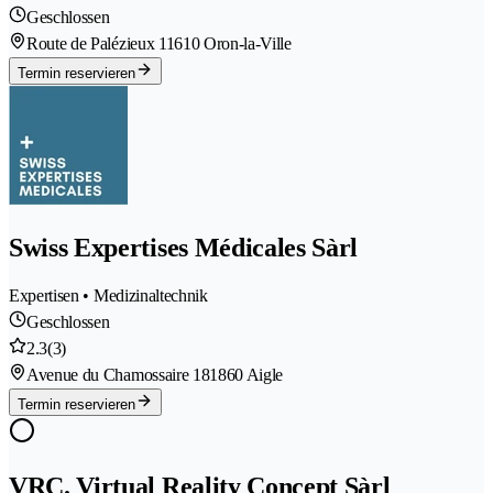
Geschlossen
Route de Palézieux 1
1610 Oron-la-Ville
Termin reservieren
Swiss Expertises Médicales Sàrl
Expertisen • Medizinaltechnik
Geschlossen
2.3
(3)
Avenue du Chamossaire 18
1860 Aigle
Termin reservieren
VRC. Virtual Reality Concept Sàrl