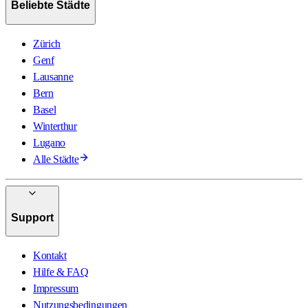
Beliebte Städte
Zürich
Genf
Lausanne
Bern
Basel
Winterthur
Lugano
Alle Städte
Support
Kontakt
Hilfe & FAQ
Impressum
Nutzungsbedingungen