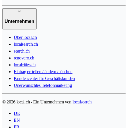
Unternehmen
Über local.ch
localsearch.ch
search.ch
renovero.ch
localcities.ch
Eintrag erstellen / ändern / löschen
Kundencenter für Geschäftskunden
Unerwünschtes Telefonmarketing
© 2026 local.ch - Ein Unternehmen von
localsearch
DE
EN
FR