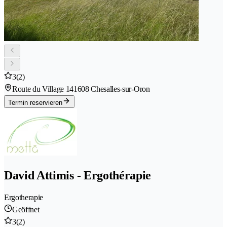
3
(2)
Route du Village 14
1608 Chesalles-sur-Oron
Termin reservieren
David Attimis - Ergothérapie
Ergotherapie
Geöffnet
3
(2)