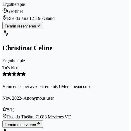
Ergotherapie
Geöffnet
Rue du Jura 12
1196 Gland
Termin reservieren
Christinat Céline
Ergotherapie
Très bien
Vraiment super avec les enfants ! Merci beaucoup
Nov. 2022
• Anonymous user
5
(1)
Rue du Théâtre 7
1083 Mézières VD
Termin reservieren