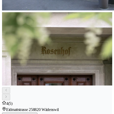
4
(5)
Eidmattstrasse 25
8820 Wädenswil