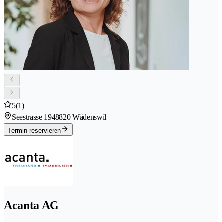
5
(1)
Seestrasse 194
8820 Wädenswil
Termin reservieren
Acanta AG