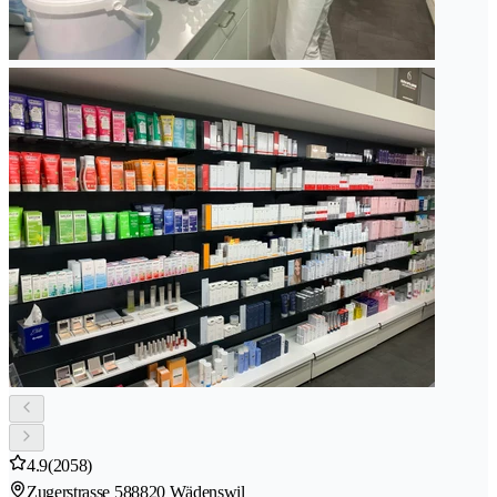
4.9
(2058)
Zugerstrasse 58
8820 Wädenswil