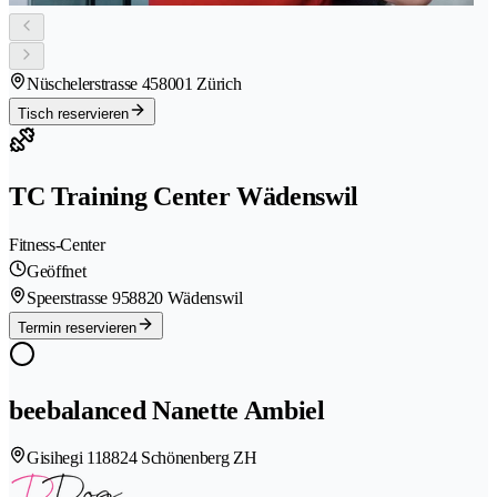
Nüschelerstrasse 45
8001 Zürich
Tisch reservieren
TC Training Center Wädenswil
Fitness-Center
Geöffnet
Speerstrasse 95
8820 Wädenswil
Termin reservieren
beebalanced Nanette Ambiel
Gisihegi 11
8824 Schönenberg ZH