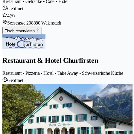
Restaurant • Getränke • Café • Hotel
Geöffnet
4
(5)
Seestrasse 20
8880 Walenstadt
Tisch reservieren
Restaurant & Hotel Churfirsten
Restaurant • Pizzeria • Hotel • Take Away • Schweizerische Küche
Geöffnet