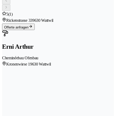
5
(1)
Rickenstrasse 33
9630 Wattwil
Offerte anfragen
Erni Arthur
Cheminéebau Ofenbau
Kronenwiese 1
9630 Wattwil