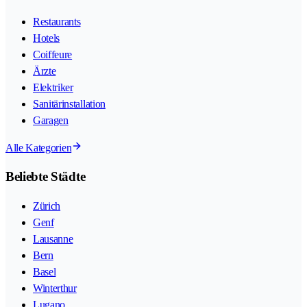
Restaurants
Hotels
Coiffeure
Ärzte
Elektriker
Sanitärinstallation
Garagen
Alle Kategorien
Beliebte Städte
Zürich
Genf
Lausanne
Bern
Basel
Winterthur
Lugano