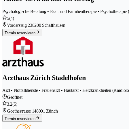
Psychologische Beratung • Paar- und Familientherapie • Psychotherapie
5
(4)
Vordersteig 23
8200 Schaffhausen
Termin reservieren
Arzthaus Zürich Stadelhofen
Arzt • Notfalldienste • Frauenarzt • Hautarzt • Herzkrankheiten (Kardio
Geöffnet
3.2
(5)
Goethestrasse 14
8001 Zürich
Termin reservieren