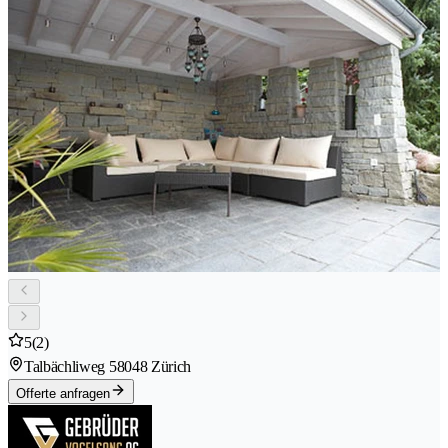
5
(2)
Talbächliweg 5
8048 Zürich
Offerte anfragen