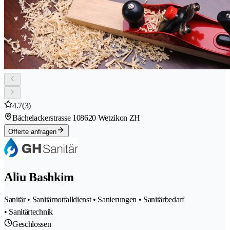
4.7
(3)
Bächelackerstrasse 10
8620 Wetzikon ZH
Offerte anfragen
Aliu Bashkim
Sanitär • Sanitärnotfalldienst • Sanierungen • Sanitärbedarf
• Sanitärtechnik
Geschlossen