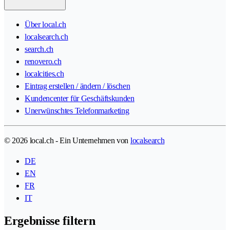
Über local.ch
localsearch.ch
search.ch
renovero.ch
localcities.ch
Eintrag erstellen / ändern / löschen
Kundencenter für Geschäftskunden
Unerwünschtes Telefonmarketing
© 2026 local.ch - Ein Unternehmen von
localsearch
DE
EN
FR
IT
Ergebnisse filtern