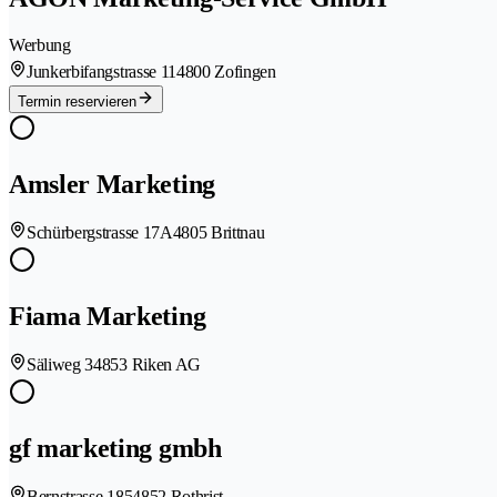
Werbung
Junkerbifangstrasse 11
4800 Zofingen
Termin reservieren
Amsler Marketing
Schürbergstrasse 17A
4805 Brittnau
Fiama Marketing
Säliweg 3
4853 Riken AG
gf marketing gmbh
Bernstrasse 185
4852 Rothrist