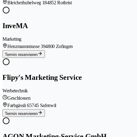
Bleicherhubelweg 18
4852 Rothrist
InveMA
Marketing
Henzmannstrasse 39
4800 Zofingen
Termin reservieren
Flipy's Marketing Service
Werbetechnik
Geschlossen
Farbgässli 6
5745 Safenwil
Termin reservieren
AGON Marketing-Service GmbH