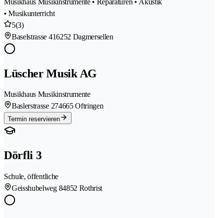
Musikhaus Musikinstrumente • Reparaturen • Akustik
• Musikunterricht
5
(3)
Baselstrasse 41
6252 Dagmersellen
Lüscher Musik AG
Musikhaus Musikinstrumente
Baslerstrasse 27
4665 Oftringen
Termin reservieren
Dörfli 3
Schule, öffentliche
Geisshubelweg 8
4852 Rothrist