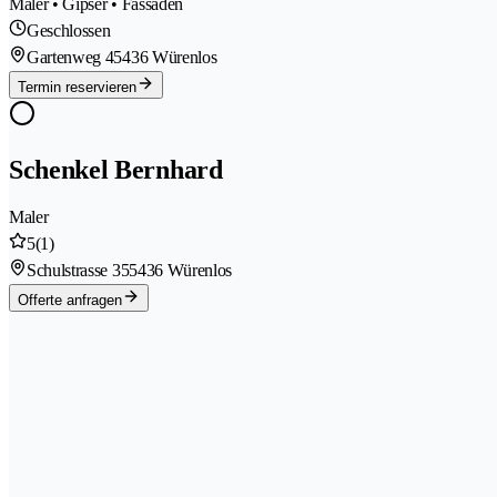
Maler • Gipser • Fassaden
Geschlossen
Gartenweg 4
5436 Würenlos
Termin reservieren
Schenkel Bernhard
Maler
5
(1)
Schulstrasse 35
5436 Würenlos
Offerte anfragen