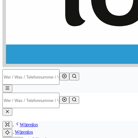
Würenlos
Würenlos