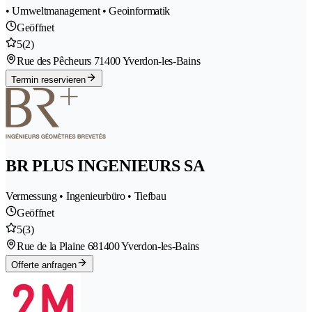
• Umweltmanagement • Geoinformatik
Geöffnet
5
(2)
Rue des Pêcheurs 7
1400 Yverdon-les-Bains
Termin reservieren
BR PLUS INGENIEURS SA
Vermessung • Ingenieurbüro • Tiefbau
Geöffnet
5
(3)
Rue de la Plaine 68
1400 Yverdon-les-Bains
Offerte anfragen