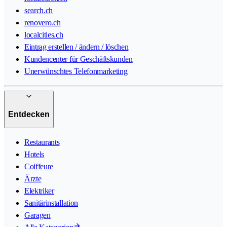
search.ch
renovero.ch
localcities.ch
Eintrag erstellen / ändern / löschen
Kundencenter für Geschäftskunden
Unerwünschtes Telefonmarketing
Entdecken
Restaurants
Hotels
Coiffeure
Ärzte
Elektriker
Sanitärinstallation
Garagen