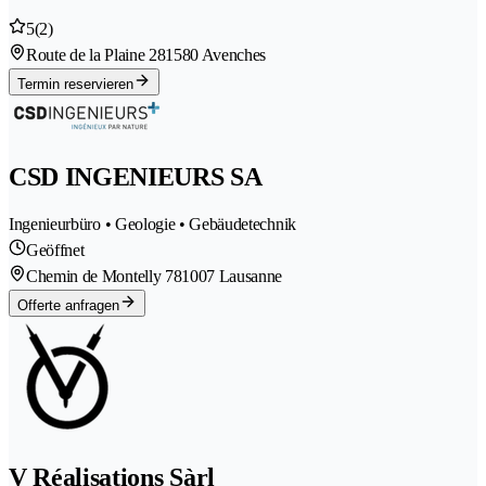
5
(2)
Route de la Plaine 28
1580 Avenches
Termin reservieren
CSD INGENIEURS SA
Ingenieurbüro • Geologie • Gebäudetechnik
Geöffnet
Chemin de Montelly 78
1007 Lausanne
Offerte anfragen
V Réalisations Sàrl