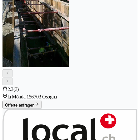
2.3
(3)
la Mónda 15
6703 Osogna
Offerte anfragen