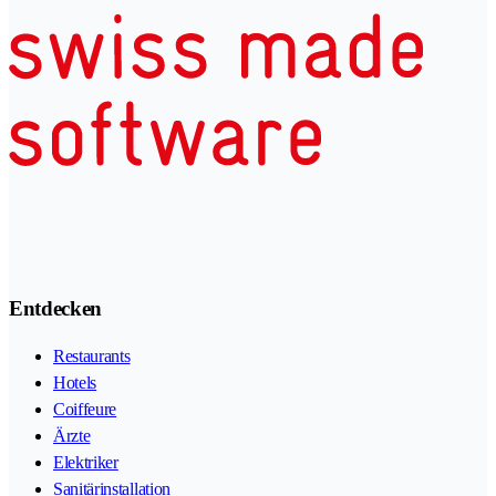
Entdecken
Restaurants
Hotels
Coiffeure
Ärzte
Elektriker
Sanitärinstallation