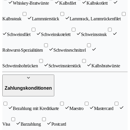
Whiskey-Bratwürste
Kalbsfilet
Kalbskotlett
Kalbssteak
Lammnierstück
Lammrack, Lammrückenfilet
Schweinsfilet
Schweinskotelett
Schweinssteak
Rohwurst-Spezialitäten
Schweineschnitzel
Schweinshohrücken
Schweinsnierstück
Kalbsbratwürste
Zahlungskonditionen
Bezahlung mit Kreditkarte
Maestro
Mastercard
Visa
Barzahlung
Postcard