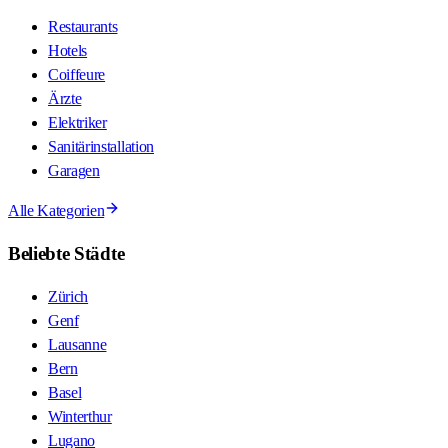
Restaurants
Hotels
Coiffeure
Ärzte
Elektriker
Sanitärinstallation
Garagen
Alle Kategorien
Beliebte Städte
Zürich
Genf
Lausanne
Bern
Basel
Winterthur
Lugano