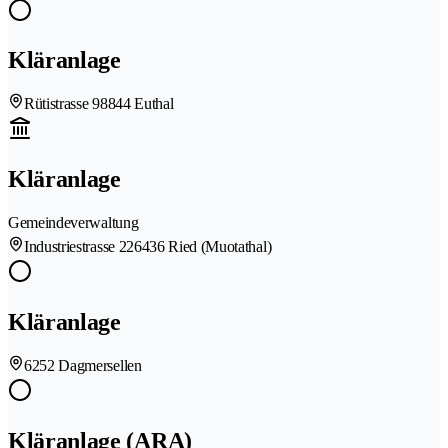
Kläranlage
Rütistrasse 9
8844 Euthal
Kläranlage
Gemeindeverwaltung
Industriestrasse 22
6436 Ried (Muotathal)
Kläranlage
6252 Dagmersellen
Kläranlage (ARA)