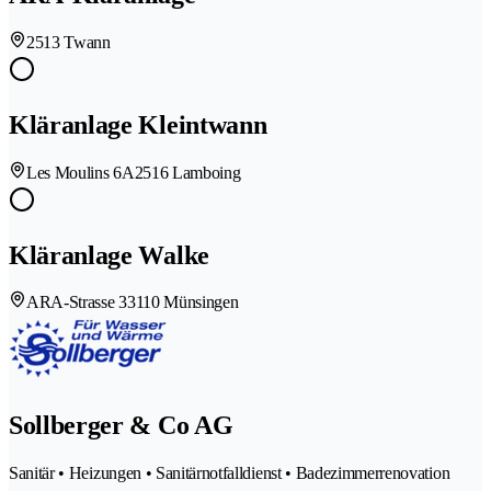
2513 Twann
Kläranlage Kleintwann
Les Moulins 6A
2516 Lamboing
Kläranlage Walke
ARA-Strasse 3
3110 Münsingen
Sollberger & Co AG
Sanitär • Heizungen • Sanitärnotfalldienst • Badezimmerrenovation