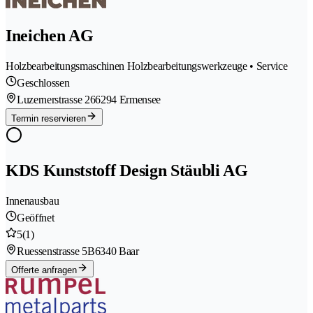
Ineichen AG
Holzbearbeitungsmaschinen Holzbearbeitungswerkzeuge • Service
Geschlossen
Luzernerstrasse 26
6294 Ermensee
Termin reservieren
KDS Kunststoff Design Stäubli AG
Innenausbau
Geöffnet
5
(1)
Ruessenstrasse 5B
6340 Baar
Offerte anfragen