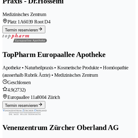
Praxis - Dr.Hosseini
Medizinisches Zentrum
Platz 1A
6039 Root D4
Termin reservieren
TopPharm Europaallee Apotheke
Apotheke • Naturheilpraxis • Kosmetische Produkte • Homöopathie
(ausserhalb Rubrik Ärzte) • Medizinisches Zentrum
Geschlossen
4.9
(2732)
Europaallee 11a
8004 Zürich
Termin reservieren
Venenzentrum Zürcher Oberland AG