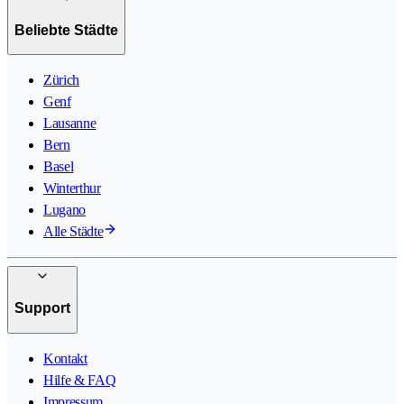
Beliebte Städte
Zürich
Genf
Lausanne
Bern
Basel
Winterthur
Lugano
Alle Städte
Support
Kontakt
Hilfe & FAQ
Impressum