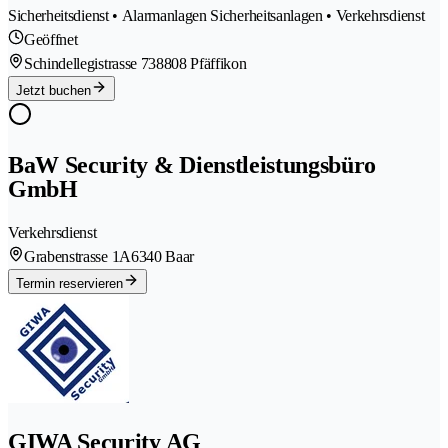
Sicherheitsdienst • Alarmanlagen Sicherheitsanlagen • Verkehrsdienst
Geöffnet
Schindellegistrasse 73
8808 Pfäffikon
Jetzt buchen
BaW Security & Dienstleistungsbüro
GmbH
Verkehrsdienst
Grabenstrasse 1A
6340 Baar
Termin reservieren
GIWA Security AG