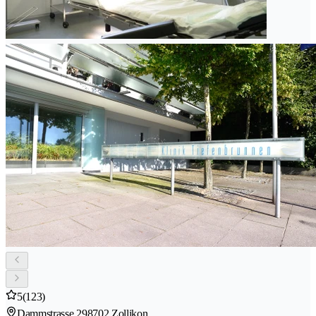
5
(123)
Dammstrasse 29
8702 Zollikon