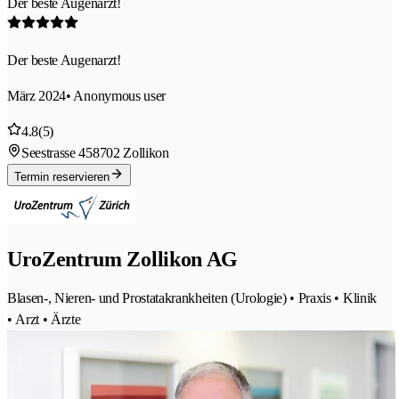
Der beste Augenarzt!
Der beste Augenarzt!
März 2024
• Anonymous user
4.8
(5)
Seestrasse 45
8702 Zollikon
Termin reservieren
UroZentrum Zollikon AG
Blasen-, Nieren- und Prostatakrankheiten (Urologie) • Praxis • Klinik
• Arzt • Ärzte