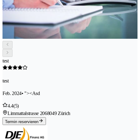
test
test
Feb. 2024
• "><Asd
4.4
(5)
Limmattalstrasse 206
8049 Zürich
Termin reservieren