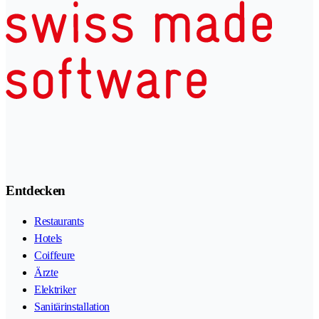
Entdecken
Restaurants
Hotels
Coiffeure
Ärzte
Elektriker
Sanitärinstallation