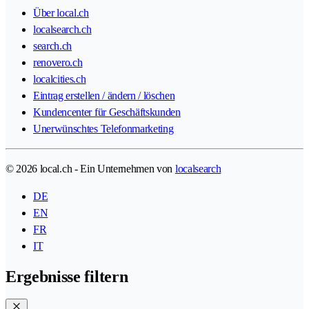
Über local.ch
localsearch.ch
search.ch
renovero.ch
localcities.ch
Eintrag erstellen / ändern / löschen
Kundencenter für Geschäftskunden
Unerwünschtes Telefonmarketing
© 2026 local.ch - Ein Unternehmen von
localsearch
DE
EN
FR
IT
Ergebnisse filtern