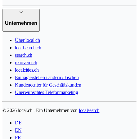
Unternehmen
Über local.ch
localsearch.ch
search.ch
renovero.ch
localcities.ch
Eintrag erstellen / ändern / löschen
Kundencenter für Geschäftskunden
Unerwünschtes Telefonmarketing
© 2026 local.ch - Ein Unternehmen von
localsearch
DE
EN
FR