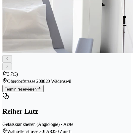
3.7
(3)
Oberdorfstrasse 20
8820 Wädenswil
Termin reservieren
Reiher Lutz
Gefässkrankheiten (Angiologie) • Ärzte
Wallisellenstrasse 301A
8050 Zürich