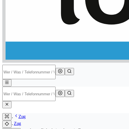
Zug
Zug