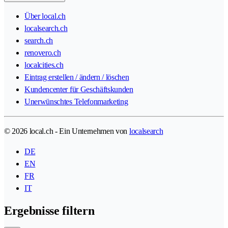
Über local.ch
localsearch.ch
search.ch
renovero.ch
localcities.ch
Eintrag erstellen / ändern / löschen
Kundencenter für Geschäftskunden
Unerwünschtes Telefonmarketing
© 2026 local.ch - Ein Unternehmen von
localsearch
DE
EN
FR
IT
Ergebnisse filtern