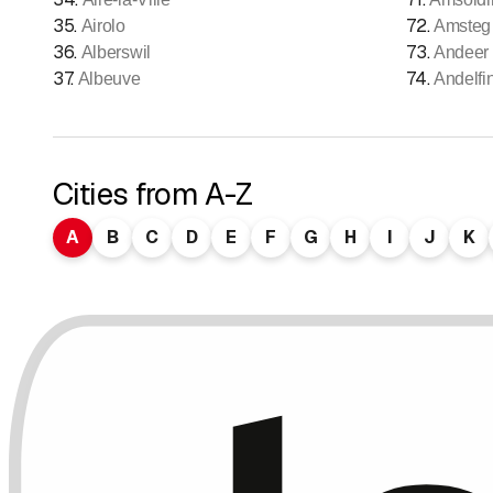
35
.
72
.
Airolo
Amsteg
36
.
73
.
Alberswil
Andeer
37
.
74
.
Albeuve
Andelfi
Cities from A-Z
A
B
C
D
E
F
G
H
I
J
K