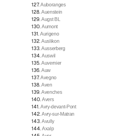
127
.
Auboranges
128
.
Auenstein
129
.
Augst BL
130
.
Aumont
131
.
Aurigeno
132
.
Auslikon
133
.
Ausserberg
134
.
Auswil
135
.
Auvernier
136
.
Auw
137
.
Avegno
138
.
Aven
139
.
Avenches
140
.
Avers
141
.
Avry-devant-Pont
142
.
Avry-sur-Matran
143
.
Avully
144
.
Axalp
145
.
Ayer