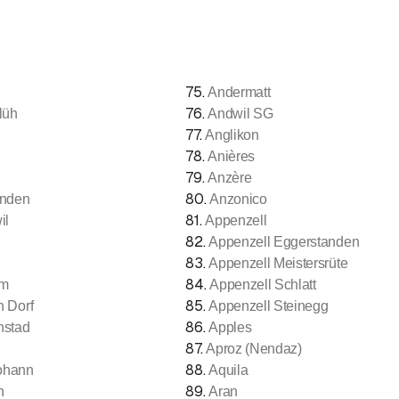
75
.
Andermatt
76
.
lüh
Andwil SG
77
.
Anglikon
78
.
n
Anières
79
.
Anzère
80
.
inden
Anzonico
81
.
il
Appenzell
82
.
s
Appenzell Eggerstanden
83
.
Appenzell Meistersrüte
84
.
üm
Appenzell Schlatt
85
.
h Dorf
Appenzell Steinegg
86
.
hstad
Apples
87
.
Aproz (Nendaz)
88
.
Johann
Aquila
89
.
n
Aran