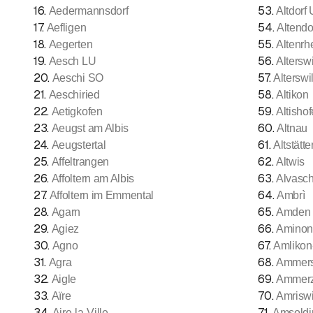
16
.
53
.
Aedermannsdorf
Altdorf
17
.
54
.
Aefligen
Altendo
18
.
55
.
Aegerten
Altenrh
19
.
56
.
Aesch LU
Altersw
20
.
57
.
Aeschi SO
Alterswi
21
.
58
.
Aeschiried
Altikon
22
.
59
.
Aetigkofen
Altisho
23
.
60
.
Aeugst am Albis
Altnau
24
.
61
.
Aeugstertal
Altstätt
25
.
62
.
Affeltrangen
Altwis
26
.
63
.
Affoltern am Albis
Alvasc
27
.
64
.
Affoltern im Emmental
Ambrì
28
.
65
.
Agarn
Amden
29
.
66
.
Agiez
Aminon
30
.
67
.
Agno
Amlikon
31
.
68
.
Agra
Ammers
32
.
69
.
Aigle
Ammerz
33
.
70
.
Aïre
Amriswi
34
.
71
.
Aire-la-Ville
Amsoldi