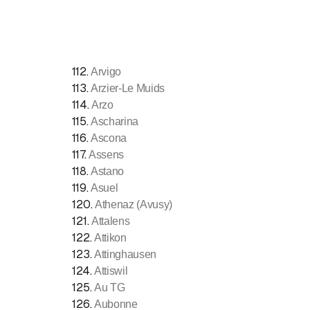
112
.
Arvigo
113
.
Arzier-Le Muids
114
.
Arzo
115
.
Ascharina
116
.
Ascona
117
.
Assens
118
.
Astano
119
.
Asuel
120
.
Athenaz (Avusy)
121
.
Attalens
122
.
Attikon
123
.
Attinghausen
124
.
Attiswil
125
.
Au TG
126
.
Aubonne