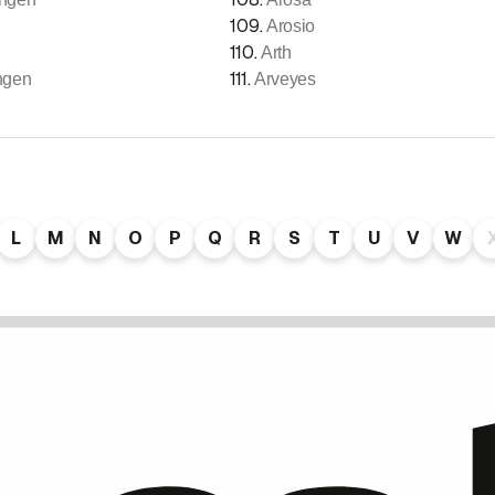
109
.
Arosio
110
.
Arth
111
.
ngen
Arveyes
L
M
N
O
P
Q
R
S
T
U
V
W