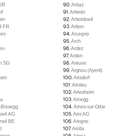
90
.
 UR
Arbaz
91
.
rf
Arbedo
92
.
ein
Arboldswil
93
.
il FR
Arbon
94
.
len
Arcegno
95
.
Arch
96
.
fen
Ardez
97
.
Ardon
98
.
en SG
Areuse
99
.
Argnou (Ayent)
100
.
hein
Arisdorf
101
.
Aristau
102
.
Arlesheim
103
.
a
Arnegg
104
.
-Bissegg
Arnex-sur-Orbe
105
.
wil AG
Arni AG
106
.
wil BE
Arogno
107
.
l
Arolla
108
.
ngen
Arosa