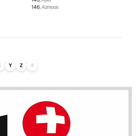
146
.
Azmoos
X
Y
Z
#