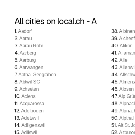
All cities on local.ch - A
1
.
38
.
Aadorf
Albinen
2
.
39
.
Aarau
Alchenf
3
.
40
.
Aarau Rohr
Alikon
4
.
41
.
Aarberg
Allama
5
.
42
.
Aarburg
Alle
6
.
43
.
Aarwangen
Allenw
7
.
44
.
Aathal-Seegräben
Allschw
8
.
45
.
Abtwil SG
Almen
9
.
46
.
Achseten
Alosen
10
.
47
.
Aclens
Alp Gr
11
.
48
.
Acquarossa
Alpnac
12
.
49
.
Adelboden
Alpnac
13
.
50
.
Adetswil
Alpthal
14
.
51
.
Adligenswil
Alt St. 
15
.
52
.
Adliswil
Altbüro