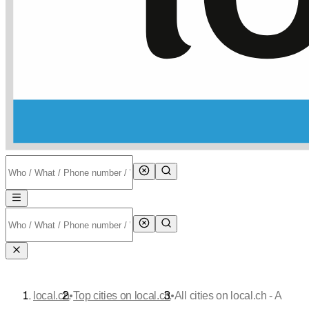
•
•
local.ch
Top cities on local.ch
All cities on local.ch - A