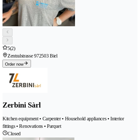
5
(2)
Zentralstrasse 97
2503 Biel
Order now
Zerbini Sàrl
Kitchen equipment • Carpenter • Household appliances • Interior
fittings • Renovations • Parquet
Closed