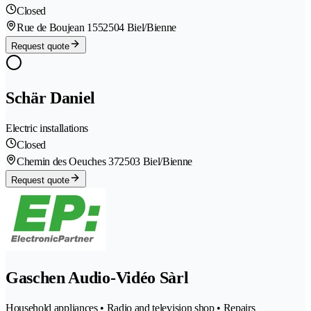
Closed
Rue de Boujean 155
2504 Biel/Bienne
Request quote
Schär Daniel
Electric installations
Closed
Chemin des Oeuches 37
2503 Biel/Bienne
Request quote
Gaschen Audio-Vidéo Sàrl
Household appliances • Radio and television shop • Repairs