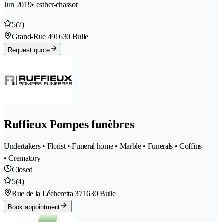
Jun 2019
• esther-chassot
5
(7)
Grand-Rue 49
1630 Bulle
Request quote
Ruffieux Pompes funèbres
Undertakers • Florist • Funeral home • Marble • Funerals • Coffins
• Crematory
Closed
5
(4)
Rue de la Lécheretta 37
1630 Bulle
Book appointment