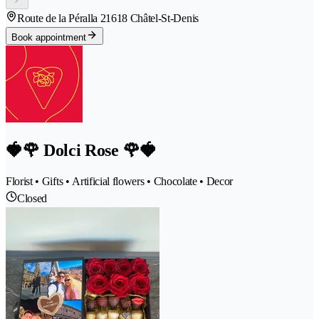
Route de la Péralla 2
1618 Châtel-St-Denis
Book appointment
🍓🌹 Dolci Rose 🌹🍓
Florist • Gifts • Artificial flowers • Chocolate • Decor
Closed