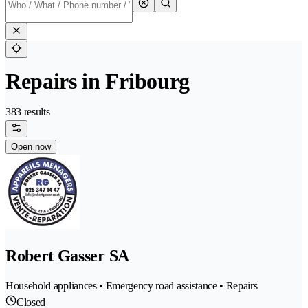
Repairs in Fribourg
383 results
Open now
Robert Gasser SA
Household appliances • Emergency road assistance • Repairs
Closed