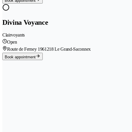
Book appointment
Divina Voyance
Clairvoyants
Open
Route de Ferney 196
1218 Le Grand-Saconnex
Book appointment