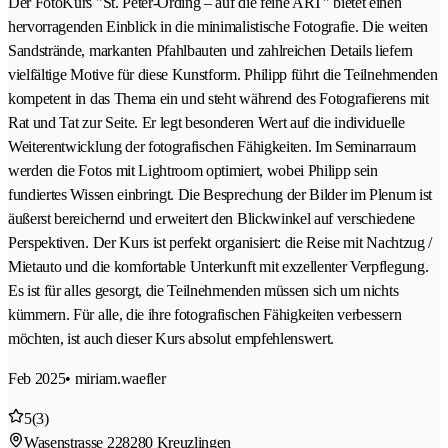
Der FotoKurs "St. Peter-Ording – auf die feine ART" bietet einen
hervorragenden Einblick in die minimalistische Fotografie. Die weiten
Sandstrände, markanten Pfahlbauten und zahlreichen Details liefern
vielfältige Motive für diese Kunstform. Philipp führt die Teilnehmenden
kompetent in das Thema ein und steht während des Fotografierens mit
Rat und Tat zur Seite. Er legt besonderen Wert auf die individuelle
Weiterentwicklung der fotografischen Fähigkeiten. Im Seminarraum
werden die Fotos mit Lightroom optimiert, wobei Philipp sein
fundiertes Wissen einbringt. Die Besprechung der Bilder im Plenum ist
äußerst bereichernd und erweitert den Blickwinkel auf verschiedene
Perspektiven. Der Kurs ist perfekt organisiert: die Reise mit Nachtzug /
Mietauto und die komfortable Unterkunft mit exzellenter Verpflegung.
Es ist für alles gesorgt, die Teilnehmenden müssen sich um nichts
kümmern. Für alle, die ihre fotografischen Fähigkeiten verbessern
möchten, ist auch dieser Kurs absolut empfehlenswert.
Feb 2025
• miriam.waefler
5
(3)
Wasenstrasse 22
8280 Kreuzlingen