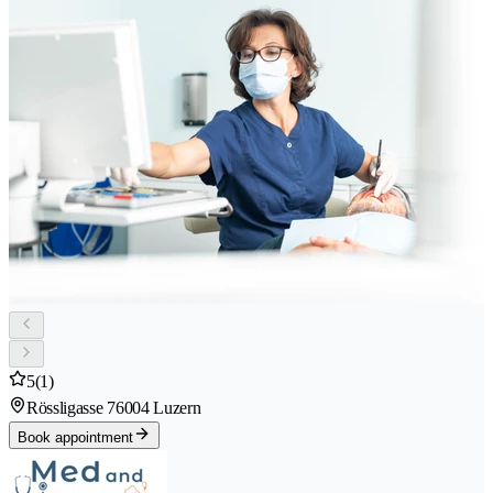
5
(1)
Rössligasse 7
6004 Luzern
Book appointment