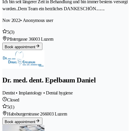
Ich bin seit längerer Zeit in Behandlung und bin immer bestens versorgt
worden..Dem Team ein herzliches DANKESCHÖN........
Nov 2022
• Anonymous user
5
(3)
Pfistergasse 3
6003 Luzern
Book appointment
Dr. med. dent. Epelbaum Daniel
Dentist • Implantology • Dental hygiene
Closed
5
(1)
Habsburgerstrasse 26
6003 Luzern
Book appointment