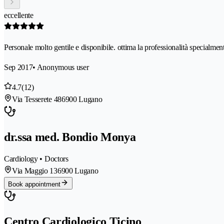
eccellente
Personale molto gentile e disponibile. ottima la professionalità specialmente
Sep 2017
• Anonymous user
4.7
(12)
Via Tesserete 48
6900 Lugano
dr.ssa med. Bondio Monya
Cardiology • Doctors
Via Maggio 13
6900 Lugano
Book appointment
Centro Cardiologico Ticino