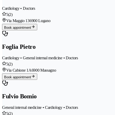
Cardiology • Doctors
5
(2)
Via Maggio 13
6900 Lugano
Book appointment
Foglia Pietro
Cardiology • General internal medicine • Doctors
5
(2)
Via Cabione 1A
6900 Massagno
Book appointment
Fulvio Bomio
General internal medicine • Cardiology • Doctors
5
(2)