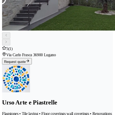
5
(1)
Via Carlo Frasca 3
6900 Lugano
Request quote
Urso Arte e Piastrelle
Flagstones • Tile laying • Floor coverings wall coverings • Renovations