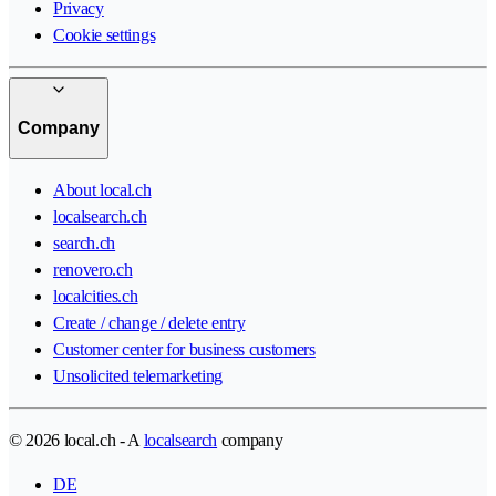
Privacy
Cookie settings
Company
About local.ch
localsearch.ch
search.ch
renovero.ch
localcities.ch
Create / change / delete entry
Customer center for business customers
Unsolicited telemarketing
© 2026 local.ch - A
localsearch
company
DE