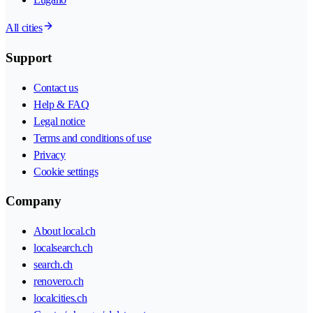
All cities
Support
Contact us
Help & FAQ
Legal notice
Terms and conditions of use
Privacy
Cookie settings
Company
About local.ch
localsearch.ch
search.ch
renovero.ch
localcities.ch