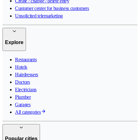
Create / change / delete entry
Customer center for business customers
Unsolicited telemarketing
Explore
Restaurants
Hotels
Hairdressers
Doctors
Electricians
Plumber
Garages
All categories
Popular cities