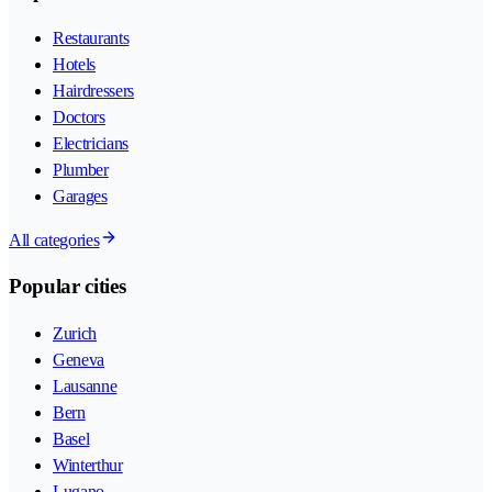
Restaurants
Hotels
Hairdressers
Doctors
Electricians
Plumber
Garages
All categories
Popular cities
Zurich
Geneva
Lausanne
Bern
Basel
Winterthur
Lugano