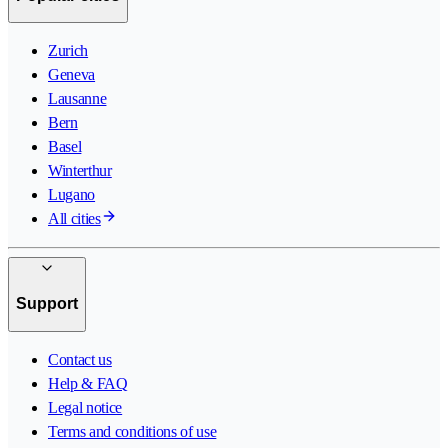
Zurich
Geneva
Lausanne
Bern
Basel
Winterthur
Lugano
All cities
Support
Contact us
Help & FAQ
Legal notice
Terms and conditions of use