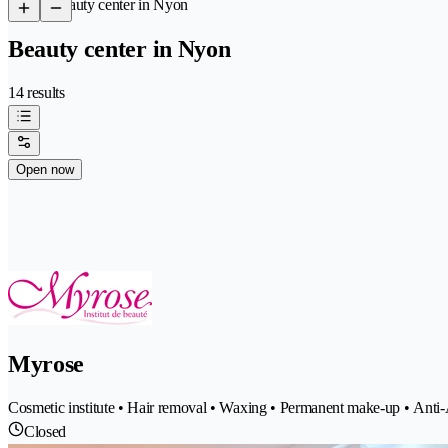
/
Beauty center in Nyon
Beauty center in Nyon
14 results
Open now
Myrose
Cosmetic institute • Hair removal • Waxing • Permanent make-up • Anti-A
Closed