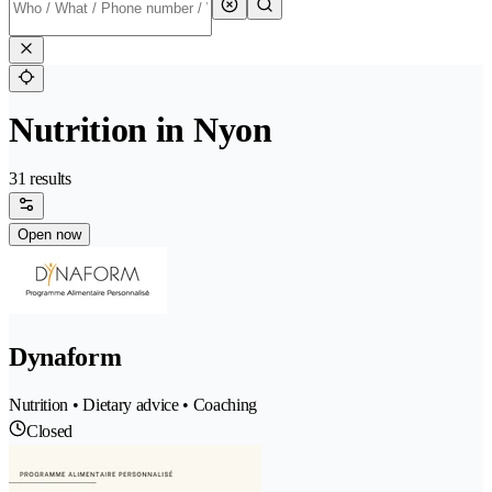
Nutrition in Nyon
31 results
Open now
Dynaform
Nutrition • Dietary advice • Coaching
Closed