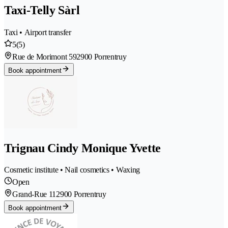
Taxi-Telly Sàrl
Taxi • Airport transfer
5
(5)
Rue de Morimont 59
2900 Porrentruy
Book appointment
Trignau Cindy Monique Yvette
Cosmetic institute • Nail cosmetics • Waxing
Open
Grand-Rue 11
2900 Porrentruy
Book appointment