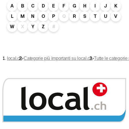
A
B
C
D
E
F
G
H
I
J
K
L
M
N
O
P
Q
R
S
T
U
V
W
X
Y
Z
#
•
•
local.ch
Categorie più importanti su local.ch
Tutte le categorie 