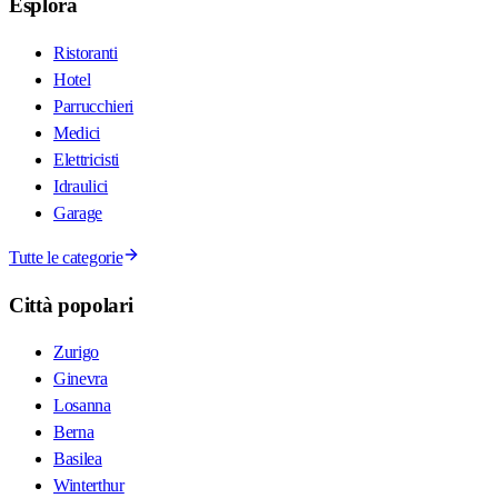
Esplora
Ristoranti
Hotel
Parrucchieri
Medici
Elettricisti
Idraulici
Garage
Tutte le categorie
Città popolari
Zurigo
Ginevra
Losanna
Berna
Basilea
Winterthur