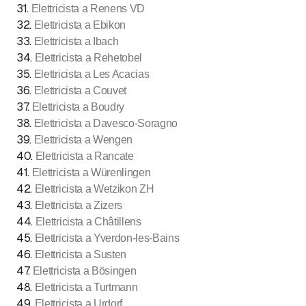
31
.
Elettricista a Renens VD
32
.
Elettricista a Ebikon
33
.
Elettricista a Ibach
34
.
Elettricista a Rehetobel
35
.
Elettricista a Les Acacias
36
.
Elettricista a Couvet
37
.
Elettricista a Boudry
38
.
Elettricista a Davesco-Soragno
39
.
Elettricista a Wengen
40
.
Elettricista a Rancate
41
.
Elettricista a Würenlingen
42
.
Elettricista a Wetzikon ZH
43
.
Elettricista a Zizers
44
.
Elettricista a Châtillens
45
.
Elettricista a Yverdon-les-Bains
46
.
Elettricista a Susten
47
.
Elettricista a Bösingen
48
.
Elettricista a Turtmann
49
.
Elettricista a Urdorf