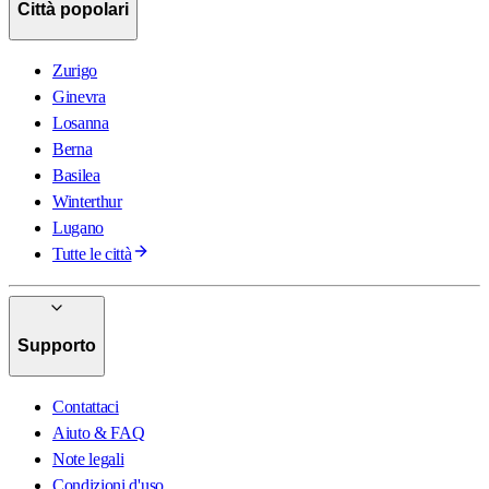
Città popolari
Zurigo
Ginevra
Losanna
Berna
Basilea
Winterthur
Lugano
Tutte le città
Supporto
Contattaci
Aiuto & FAQ
Note legali
Condizioni d'uso