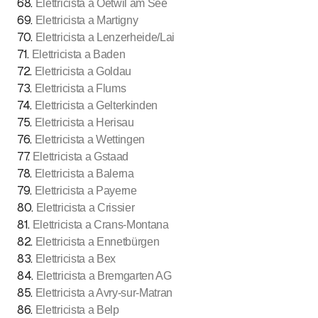
68
.
Elettricista a Oetwil am See
69
.
Elettricista a Martigny
70
.
Elettricista a Lenzerheide/Lai
71
.
Elettricista a Baden
72
.
Elettricista a Goldau
73
.
Elettricista a Flums
74
.
Elettricista a Gelterkinden
75
.
Elettricista a Herisau
76
.
Elettricista a Wettingen
77
.
Elettricista a Gstaad
78
.
Elettricista a Balerna
79
.
Elettricista a Payerne
80
.
Elettricista a Crissier
81
.
Elettricista a Crans-Montana
82
.
Elettricista a Ennetbürgen
83
.
Elettricista a Bex
84
.
Elettricista a Bremgarten AG
85
.
Elettricista a Avry-sur-Matran
86
.
Elettricista a Belp