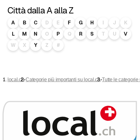
Città dalla A alla Z
A
B
C
D
E
F
G
H
I
J
K
L
M
N
O
P
Q
R
S
T
U
V
W
X
Y
Z
#
•
•
local.ch
Categorie più importanti su local.ch
Tutte le categorie 