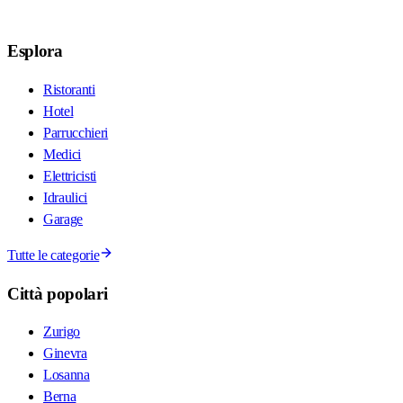
Esplora
Ristoranti
Hotel
Parrucchieri
Medici
Elettricisti
Idraulici
Garage
Tutte le categorie
Città popolari
Zurigo
Ginevra
Losanna
Berna